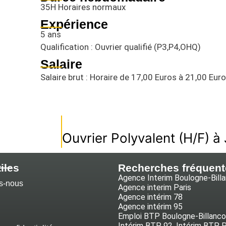
35H Horaires normaux
Expérience
5 ans
Qualification : Ouvrier qualifié (P3,P4,OHQ)
Salaire
Salaire brut : Horaire de 17,00 Euros à 21,00 Eur
iles
Recherches fréquent
Agence Interim Boulogne-Bill
s-nous
Agence interim Paris
Agence intérim 78
Agence intérim 95
Emploi BTP Boulogne-Billanco
Intérim BTP 92, Intérim BTP Pa