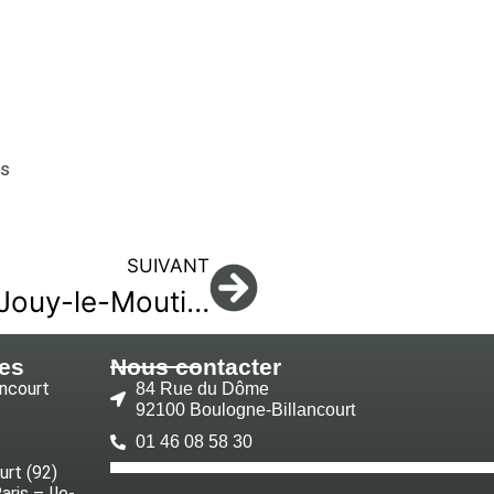
os
SUIVANT
Ouvrier Polyvalent (H/F) à Jouy-le-Moutier (95)
es
Nous contacter
ancourt
84 Rue du Dôme
92100 Boulogne-Billancourt
01 46 08 58 30
urt (92)
ris – Ile-