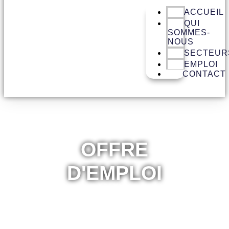
ACCUEIL
QUI
SOMMES-
NOUS
SECTEUR
EMPLOI
CONTACT
OFFRE
D'EMPLOI