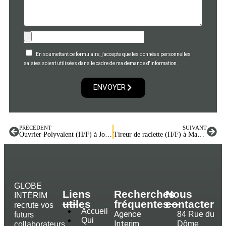
En soumettant ce formulaire, j'accepte que les données personnelles
saisies soient utilisées dans le cadre de ma demande d'information.
ENVOYER
PRÉCÉDENT
SUIVANT
Ouvrier Polyvalent (H/F) à Jouy-le-Moutier (95)
Tireur de raclette (H/F) à Mantes-la-Jolie (78)
GLOBE
Liens
Recherches
Nous
INTÉRIM
utiles
fréquentes
contacter
recrute vos
Accueil
Agence
84 Rue du
futurs
Qui
Interim
Dôme
collaborateurs