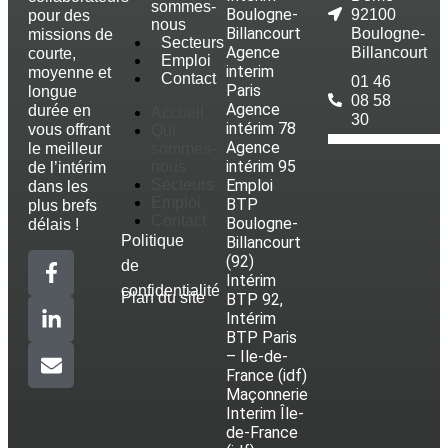
sommes-
Boulogne-
92100
pour des
nous
Billancourt
Boulogne-
missions de
Secteurs
Agence
Billancourt
courte,
Emploi
interim
moyenne et
Contact
01 46
Paris
longue
08 58
Agence
durée en
Accueil
30
intérim 78
vous offrant
Qui
Agence
le meilleur
sommes-
intérim 95
nous
de l’intérim
Secteurs
Emploi
dans les
Emploi
BTP
plus brefs
Contact
Boulogne-
délais !
Politique
Billancourt
(92)
de
Intérim
confidentialité
Plan du site
BTP 92,
Intérim
BTP Paris
– Ile-de-
France (idf)
Maçonnerie
Interim Île-
de-France