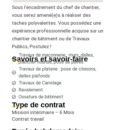
Sous l’encadrement du chef de chantier,
vous serez amené(e)s à réaliser des
taches polyvalentes. Vous possédez une
expérience professionnelle acquise sur un
chantier de bâtiment ou de Travaux
Publics, Postulez !
Travaux de maçonnerie : murs, dalles,
Savoirs et savoir-faire
plancher hourdis, pose de pavés
Travaux de platerie : pose de cloisons,
dalles plafonds
Travaux de Carrelage
Ravalement
Ossature de bâtiment
Type de contrat
Mission intérimaire – 6 Mois
Contrat travail