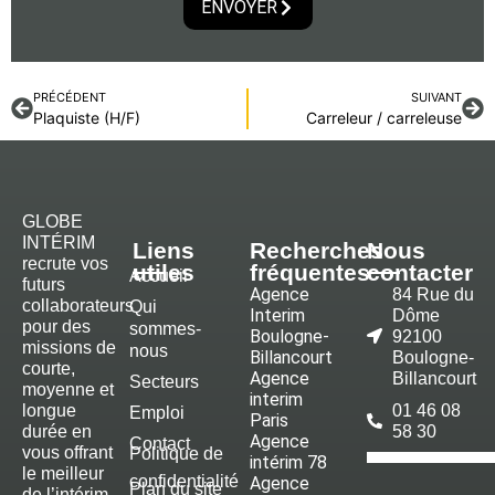
ENVOYER
PRÉCÉDENT
SUIVANT
Plaquiste (H/F)
Carreleur / carreleuse
GLOBE
INTÉRIM
Liens
Recherches
Nous
recrute vos
utiles
fréquentes
contacter
Accueil
futurs
Agence
84 Rue du
collaborateurs
Qui
Interim
Dôme
pour des
sommes-
Boulogne-
92100
missions de
nous
Billancourt
Boulogne-
courte,
Agence
Billancourt
Secteurs
moyenne et
interim
longue
01 46 08
Emploi
Paris
durée en
58 30
Agence
Contact
vous offrant
Politique de
intérim 78
le meilleur
confidentialité
Agence
Plan du site
de l’intérim